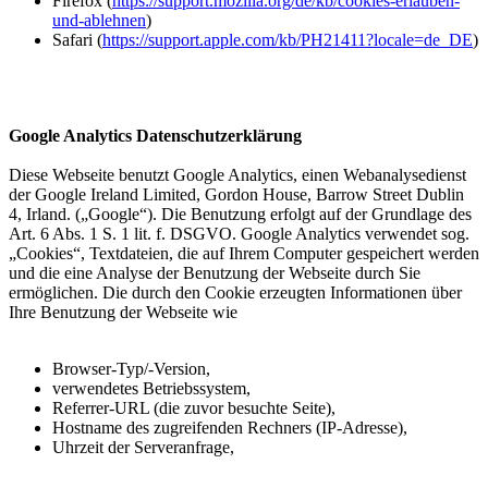
Firefox (
https://support.mozilla.org/de/kb/cookies-erlauben-
und-ablehnen
)
Safari (
https://support.apple.com/kb/PH21411?locale=de_DE
)
Google Analytics Datenschutzerklärung
Diese Webseite benutzt Google Analytics, einen Webanalysedienst
der Google Ireland Limited, Gordon House, Barrow Street Dublin
4, Irland. („Google“). Die Benutzung erfolgt auf der Grundlage des
Art. 6 Abs. 1 S. 1 lit. f. DSGVO. Google Analytics verwendet sog.
„Cookies“, Textdateien, die auf Ihrem Computer gespeichert werden
und die eine Analyse der Benutzung der Webseite durch Sie
ermöglichen. Die durch den Cookie erzeugten Informationen über
Ihre Benutzung der Webseite wie
Browser-Typ/-Version,
verwendetes Betriebssystem,
Referrer-URL (die zuvor besuchte Seite),
Hostname des zugreifenden Rechners (IP-Adresse),
Uhrzeit der Serveranfrage,