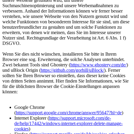
unsere Webseite gefunden wird, um unsere
Suchmaschinenoptimierung und unsere Werbemaßnahmen zu
verbessern. Anhand der Informationen können wir ferner besser
verstehen, wie unsere Webseite von den Nutzern genutzt wird und
welche Funktionen von besonderem Interesse für sie sind, um diese
benutzerfreundlicher zu gestalten und um solche Funktionen zu
erweitern, von denen wir meinen, dass Sie im Interesse unserer
Nutzer sind. Rechtsgrundlage der Verarbeitung ist Art. 6 Abs. 1 f)
DSGVO.
Wenn Sie dies nicht wünschen, installieren Sie bitte in Ihrem
Browser eine sog. Erweiterung, die solche Analysen unterbindet.
Zwei bekannt Tools sind Ghostery (
https://www.ghostery.com/de/
)
und uBlock Origin (
https://github.com/gorhill/uBlock/
). Ferner
sollten Sie Ihren Browser so einstellen, dass dieser keine Cookies
von dritten Seiten annimmt. Hier finden Sie Informationen, wie Sie
für die üblichsten Browser die Cookie-Einstellungen anpassen
können:
Google Chrome
(
https://support.google.com/chrome/answer/95647?hl=de
)
Internet Explorer (
https://support.microsoft.com/de-
de/help/17442/windows-internet-explorer-delete-manage-
cookies
)