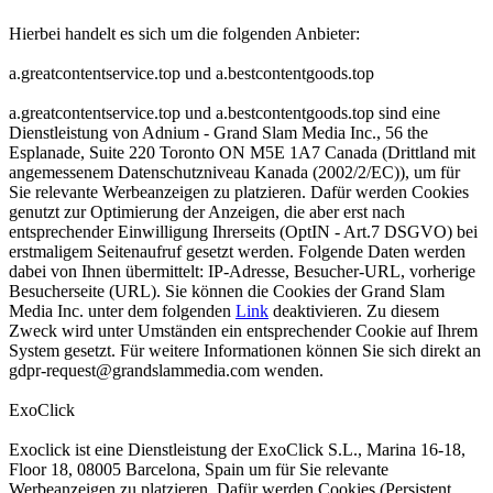
Hierbei handelt es sich um die folgenden Anbieter:
a.greatcontentservice.top und a.bestcontentgoods.top
a.greatcontentservice.top und a.bestcontentgoods.top sind eine
Dienstleistung von Adnium - Grand Slam Media Inc., 56 the
Esplanade, Suite 220 Toronto ON M5E 1A7 Canada (Drittland mit
angemessenem Datenschutzniveau Kanada (2002/2/EC)), um für
Sie relevante Werbeanzeigen zu platzieren. Dafür werden Cookies
genutzt zur Optimierung der Anzeigen, die aber erst nach
entsprechender Einwilligung Ihrerseits (OptIN - Art.7 DSGVO) bei
erstmaligem Seitenaufruf gesetzt werden. Folgende Daten werden
dabei von Ihnen übermittelt: IP-Adresse, Besucher-URL, vorherige
Besucherseite (URL). Sie können die Cookies der Grand Slam
Media Inc. unter dem folgenden
Link
deaktivieren. Zu diesem
Zweck wird unter Umständen ein entsprechender Cookie auf Ihrem
System gesetzt. Für weitere Informationen können Sie sich direkt an
gdpr-request@grandslammedia.com
wenden.
ExoClick
Exoclick ist eine Dienstleistung der ExoClick S.L., Marina 16-18,
Floor 18, 08005 Barcelona, Spain um für Sie relevante
Werbeanzeigen zu platzieren. Dafür werden Cookies (Persistent