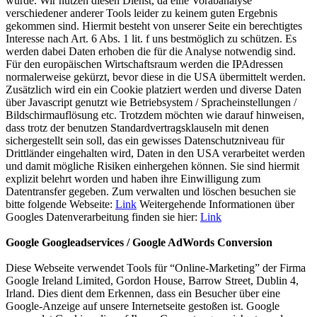
wurde. Wir nutzen diesen Dienst, da eine Vorabanalyse
verschiedener anderer Tools leider zu keinem guten Ergebnis
gekommen sind. Hiermit besteht von unserer Seite ein berechtigtes
Interesse nach Art. 6 Abs. 1 lit. f uns bestmöglich zu schützen. Es
werden dabei Daten erhoben die für die Analyse notwendig sind.
Für den europäischen Wirtschaftsraum werden die IPAdressen
normalerweise gekürzt, bevor diese in die USA übermittelt werden.
Zusätzlich wird ein ein Cookie platziert werden und diverse Daten
über Javascript genutzt wie Betriebsystem / Spracheinstellungen /
Bildschirmauflösung etc. Trotzdem möchten wie darauf hinweisen,
dass trotz der benutzen Standardvertragsklauseln mit denen
sichergestellt sein soll, das ein gewisses Datenschutzniveau für
Drittländer eingehalten wird, Daten in den USA verarbeitet werden
und damit mögliche Risiken einhergehen können. Sie sind hiermit
explizit belehrt worden und haben ihre Einwilligung zum
Datentransfer gegeben. Zum verwalten und löschen besuchen sie
bitte folgende Webseite:
Link
Weitergehende Informationen über
Googles Datenverarbeitung finden sie hier:
Link
Google Googleadservices / Google AdWords Conversion
Diese Webseite verwendet Tools für “Online-Marketing” der Firma
Google Ireland Limited, Gordon House, Barrow Street, Dublin 4,
Irland. Dies dient dem Erkennen, dass ein Besucher über eine
Google-Anzeige auf unsere Internetseite gestoßen ist. Google